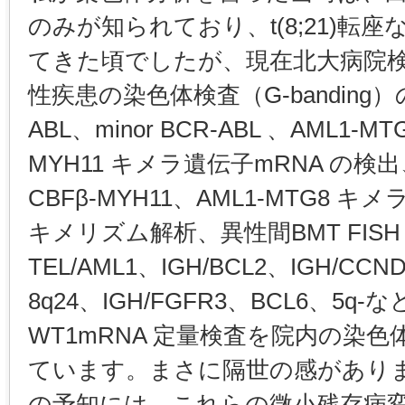
のみが知られており、t(8;21)転
てきた頃でしたが、現在北大病院検
性疾患の染色体検査（G-banding）の
ABL、minor BCR-ABL 、AML1-M
MYH11 キメラ遺伝子mRNA の検出、M
CBFβ-MYH11、AML1-MTG8 キ
キメリズム解析、異性間BMT FISH
TEL/AML1、IGH/BCL2、IGH/CCN
8q24、IGH/FGFR3、BCL6、5q-な
WT1mRNA 定量検査を院内の染
ています。まさに隔世の感があり
の予知には、これらの微小残存病変