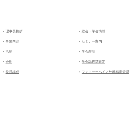
理事長挨拶
総会・学会情報
事業内容
セミナー案内
活動
学会雑誌
会則
学会誌投稿規定
役員構成
フォトサーベイ／外部精度管理