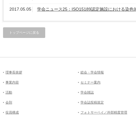
2017.05.05
学会ニュース25：ISO15189認定施設における染色
トップページに戻る
理事長挨拶
総会・学会情報
事業内容
セミナー案内
活動
学会雑誌
会則
学会誌投稿規定
役員構成
フォトサーベイ／外部精度管理