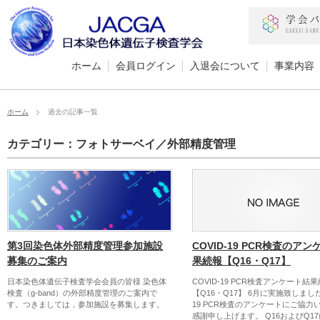
ホーム
会員ログイン
入退会について
事業内容
ホーム
過去の記事一覧
カテゴリー：フォトサーベイ／外部精度管理
第3回染色体外部精度管理参加施設
COVID-19 PCR検査のア
募集のご案内
果続報【Q16・Q17】
日本染色体遺伝子検査学会会員の皆様 染色体
COVID-19 PCR検査アンケート結
検査（g-band）の外部精度管理のご案内で
【Q16・Q17】 6月に実施致しました
す。つきましては，参加施設を募集します。
19 PCR検査のアンケートにご協力
感謝申し上げます。 Q16およびQ1