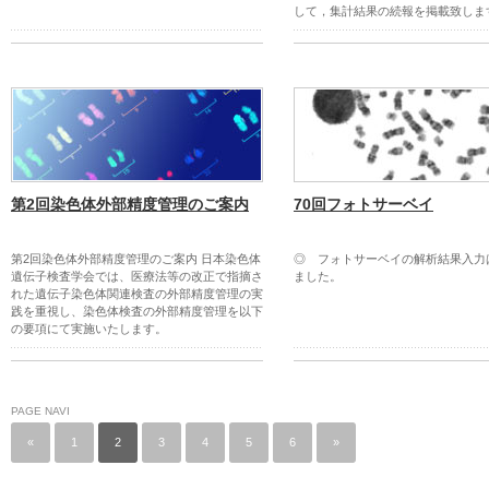
して，集計結果の続報を掲載致しま
第2回染色体外部精度管理のご案内
70回フォトサーベイ
第2回染色体外部精度管理のご案内 日本染色体
◎ フォトサーベイの解析結果入力
遺伝子検査学会では、医療法等の改正で指摘さ
ました。
れた遺伝子染色体関連検査の外部精度管理の実
践を重視し、染色体検査の外部精度管理を以下
の要項にて実施いたします。
PAGE NAVI
«
1
2
3
4
5
6
»