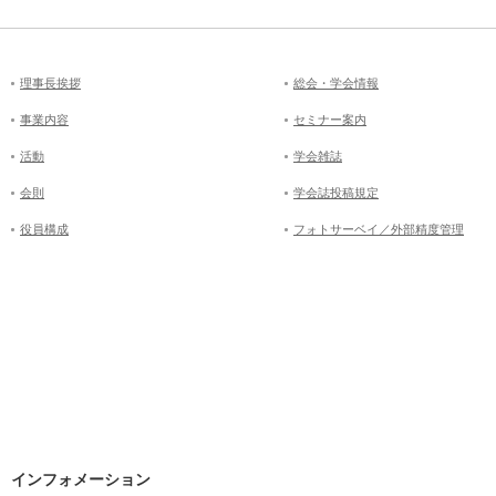
理事長挨拶
総会・学会情報
事業内容
セミナー案内
活動
学会雑誌
会則
学会誌投稿規定
役員構成
フォトサーベイ／外部精度管理
インフォメーション