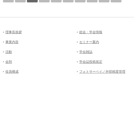
理事長挨拶
総会・学会情報
事業内容
セミナー案内
活動
学会雑誌
会則
学会誌投稿規定
役員構成
フォトサーベイ／外部精度管理