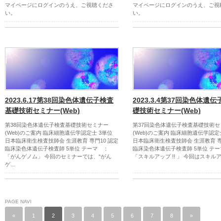
マイページにログインのうえ、ご視聴くださ
マイページにログインのうえ、ご視
い。
い。
2023.6.17第38回染色体遺伝子検査
2023.3.4第37回染色体遺
基礎技術セミナー(Web)
礎技術セミナー(Web)
第38回染色体遺伝子検査基礎技術セミナー
第37回染色体遺伝子検査基礎技術セ
(Web)のご案内 臨床細胞遺伝学認定士 3単位
(Web)のご案内 臨床細胞遺伝学認定
日本臨床衛生検査技師会 生涯教育 専門10 認定
日本臨床衛生検査技師会 生涯教育 専
臨床染色体遺伝子検査師 5単位 テーマ ：
臨床染色体遺伝子検査師 5単位 テ
「がんゲノム」 今回のセミナーでは、“がん
「スキルアップ !! 」 今回はスキル
ゲ…
PAGE NAVI
«
1
2
3
4
5
6
7
8
»