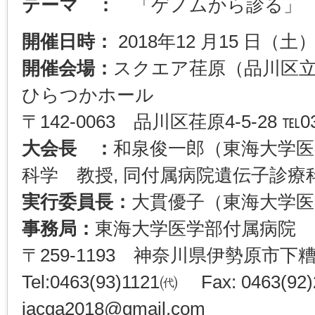
テーマ ：
「ゲノムから診る」
開催日時：
2018年12 月15 日（
開催会場：
スクエア荏原（品川区
ひらつかホール
〒142-0063 品川区荏原4-5-28 ℡03(
大会長 ：
和泉俊一郎（東海大学医
科学 教授, 同付属病院遺伝子診療
実行委員長：
大貫優子（東海大学医
事務局：
東海大学医学部付属病院
〒259-1193 神奈川県伊勢原市下糟
Tel:0463(93)1121㈹ Fax: 0463(92)2
jacga2018@gmail.com