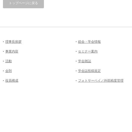
トップページに戻る
理事長挨拶
総会・学会情報
事業内容
セミナー案内
活動
学会雑誌
会則
学会誌投稿規定
役員構成
フォトサーベイ／外部精度管理