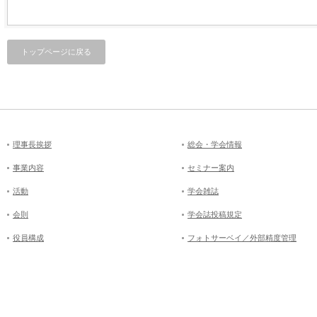
トップページに戻る
理事長挨拶
総会・学会情報
事業内容
セミナー案内
活動
学会雑誌
会則
学会誌投稿規定
役員構成
フォトサーベイ／外部精度管理