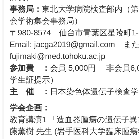
事務局：
東北大学病院検査部内（第
会学術集会事務局）
〒980-8574 仙台市青葉区星陵町1-1 TE
Email: jacga2019@gmail.com 
fujimaki@med.tohoku.ac.jp
参加費 ：
会員 5,000円 非会員6,
学生証提示）
主 催 ：
日本染色体遺伝子検査学
学会企画：
教育講演1 「造血器腫瘍の遺伝子異
藤薫樹 先生 (岩手医科大学臨床腫瘍