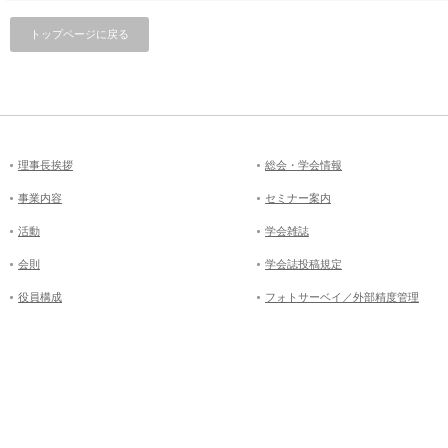
トップページに戻る
理事長挨拶
総会・学会情報
事業内容
セミナー案内
活動
学会雑誌
会則
学会誌投稿規定
役員構成
フォトサーベイ／外部精度管理