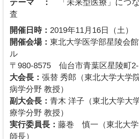
テーマ ：
「未来型医療」につな
査
開催日時：
2019年11月16日（土）
開催会場：
東北大学医学部星陵会館
ル
〒980-8575 仙台市青葉区星陵町2-1 TE
大会長：
張替 秀郎（東北大学大学
病学分野 教授）
副大会長：
青木 洋子（東北大学大
療学分野 教授）
実行委員長：
藤巻 慎一（東北大学
師長）